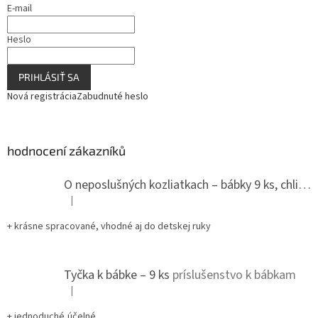
E-mail
Heslo
PRIHLÁSIŤ SA
Nová registrácia
Zabudnuté heslo
hodnocení zákazníků
O neposlušných kozliatkach – bábky 9 ks, chlievik
|
Hodnotenie produktu je 5 z 5 hviezdičiek.
+ krásne spracované, vhodné aj do detskej ruky
Tyčka k bábke – 9 ks
príslušenstvo k bábkam
|
Hodnotenie produktu je 5 z 5 hviezdičiek.
+ jednoduché,účelné