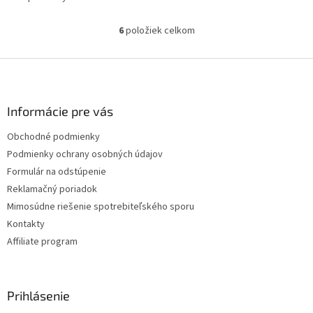
6
položiek celkom
O
v
l
Z
á
á
d
p
a
ä
Informácie pre vás
c
t
i
Obchodné podmienky
i
e
Podmienky ochrany osobných údajov
p
e
r
Formulár na odstúpenie
v
Reklamačný poriadok
k
Mimosúdne riešenie spotrebiteľského sporu
y
v
Kontakty
ý
Affiliate program
p
i
s
u
Prihlásenie