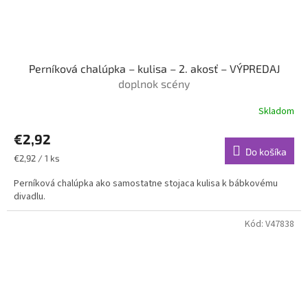
Perníková chalúpka – kulisa – 2. akosť – VÝPREDAJ
doplnok scény
Skladom
€2,92
Do košíka
Jednotková
€2,92 / 1 ks
cena:
Perníková chalúpka ako samostatne stojaca kulisa k bábkovému
divadlu.
Kód:
V47838