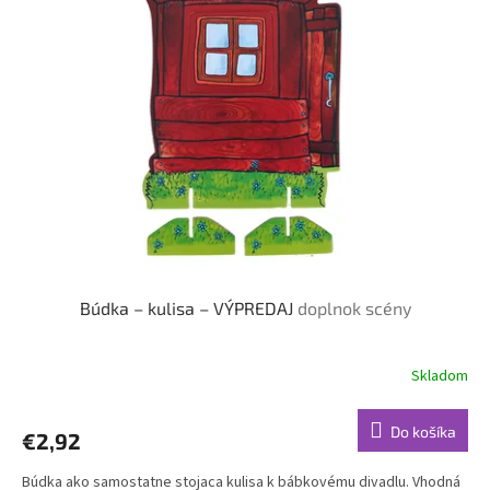
u
i
k
s
t
p
o
r
v
o
d
u
k
t
o
v
Búdka – kulisa – VÝPREDAJ
doplnok scény
Skladom
Do košíka
€2,92
Búdka ako samostatne stojaca kulisa k bábkovému divadlu. Vhodná