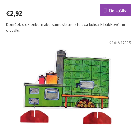
Do košíka
€2,92
Domček s okienkom ako samostatne stojaca kulisa k bábkovému
divadlu.
Kód:
V47835