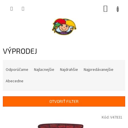
Prejsť
NÁKUP
na
obsah
KOŠÍK
VÝPRODEJ
R
a
Odporúčame
Najlacnejšie
Najdrahšie
Najpredávanejšie
d
e
Abecedne
n
i
e
OTVORIŤ FILTER
p
r
V
Kód:
V47831
o
ý
d
p