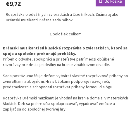
Do košíka
€9,72
Rozprávka o odvážnych zvieratkách a lúpežníkoch. Známa aj ako
Brémski muzikanti. Krásna sada bábok.
1
položiek celkom
O
v
l
Brémski muzikanti sú klasická rozprávka o zvieratkách, ktoré sa
á
spoja a spoločne prekonajú prekážky.
d
Príbeh o odvahe, spolupráci a priateľstve patrí medzi obľúbené
a
rozprávky pre deti a je ideálny na hranie v bábkovom divadle.
c
i
Sada postáv umožňuje deťom vytvárať vlastné rozprávkové príbehy so
e
zvieratkami a zbojníkmi. Hra s bábkami podporuje rozvoj reči,
p
predstavivosti a schopnosti rozprávať príbehy formou dialógu.
r
v
Rozprávka Brémski muzikanti je vhodná na hranie doma aj v materských
k
školách. Deti sa pri hre učia spolupracovať, vyjadrovať emócie a
y
zapájať sa do spoločnej tvorivej hry.
v
ý
Z
p
á
i