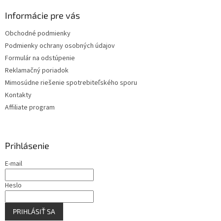
p
s
ä
Informácie pre vás
u
t
Obchodné podmienky
i
Podmienky ochrany osobných údajov
e
Formulár na odstúpenie
Reklamačný poriadok
Mimosúdne riešenie spotrebiteľského sporu
Kontakty
Affiliate program
Prihlásenie
E-mail
Heslo
PRIHLÁSIŤ SA