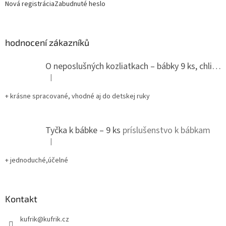
Nová registrácia
Zabudnuté heslo
hodnocení zákazníků
O neposlušných kozliatkach – bábky 9 ks, chlievik
|
Hodnotenie produktu je 5 z 5 hviezdičiek.
+ krásne spracované, vhodné aj do detskej ruky
Tyčka k bábke – 9 ks
príslušenstvo k bábkam
|
Hodnotenie produktu je 5 z 5 hviezdičiek.
+ jednoduché,účelné
Kontakt
kufrik
@
kufrik.cz