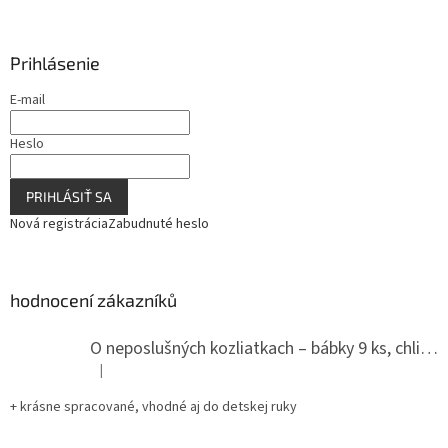
Prihlásenie
E-mail
Heslo
PRIHLÁSIŤ SA
Nová registrácia
Zabudnuté heslo
hodnocení zákazníků
O neposlušných kozliatkach – bábky 9 ks, chlievik
|
Hodnotenie produktu je 5 z 5 hviezdičiek.
+ krásne spracované, vhodné aj do detskej ruky