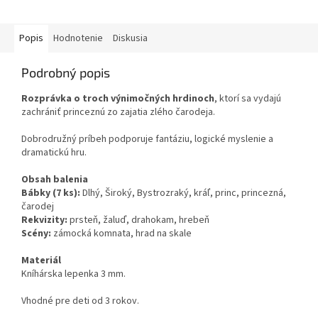
Popis
Hodnotenie
Diskusia
Podrobný popis
Rozprávka o troch výnimočných hrdinoch
, ktorí sa vydajú
zachrániť princeznú zo zajatia zlého čarodeja.
Dobrodružný príbeh podporuje fantáziu, logické myslenie a
dramatickú hru.
Obsah balenia
Bábky (7 ks):
Dlhý, Široký, Bystrozraký, kráľ, princ, princezná,
čarodej
Rekvizity:
prsteň, žaluď, drahokam, hrebeň
Scény:
zámocká komnata, hrad na skale
Materiál
Kníhárska lepenka 3 mm.
Vhodné pre deti od 3 rokov.