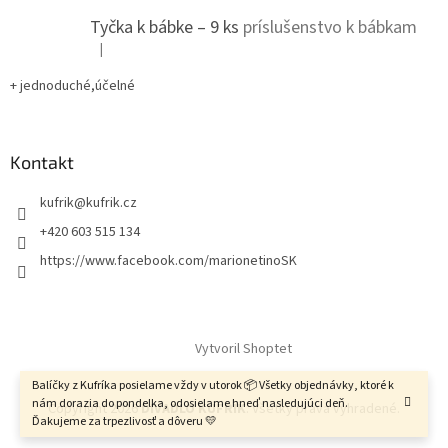
Tyčka k bábke – 9 ks
príslušenstvo k bábkam
|
Hodnotenie produktu je 5 z 5 hviezdičiek.
+ jednoduché,účelné
Kontakt
kufrik
@
kufrik.cz
+420 603 515 134
https://www.facebook.com/marionetinoSK
Vytvoril Shoptet
Balíčky z Kufríka posielame vždy v utorok 📦 Všetky objednávky, ktoré k
nám dorazia do pondelka, odosielame hneď nasledujúci deň.
Copyright 2026
DIVADLO KUFRIK
. Všetky práva vyhradené.
Ďakujeme za trpezlivosť a dôveru 💛