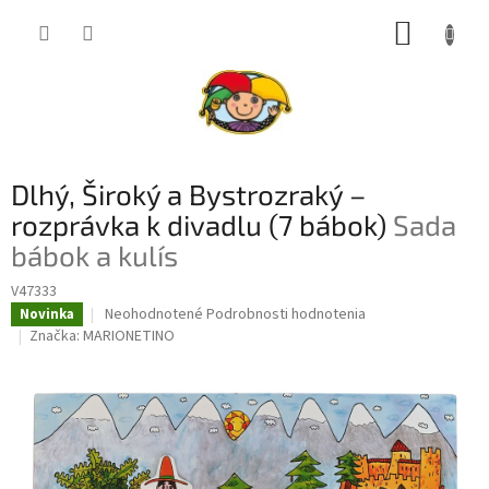
Prejsť
NÁKUP
na
obsah
KOŠÍK
Dlhý, Široký a Bystrozraký –
rozprávka k divadlu (7 bábok)
Sada
bábok a kulís
V47333
Priemerné
Neohodnotené
Podrobnosti hodnotenia
Novinka
hodnotenie
Značka:
MARIONETINO
produktu
je
0,0
z
5
hviezdičiek.