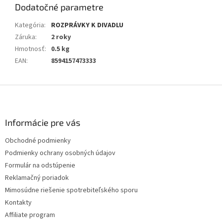
Dodatočné parametre
Kategória
:
ROZPRÁVKY K DIVADLU
Záruka
:
2 roky
Hmotnosť
:
0.5 kg
EAN
:
8594157473333
Z
á
p
ä
Informácie pre vás
t
Obchodné podmienky
i
Podmienky ochrany osobných údajov
e
Formulár na odstúpenie
Reklamačný poriadok
Mimosúdne riešenie spotrebiteľského sporu
Kontakty
Affiliate program