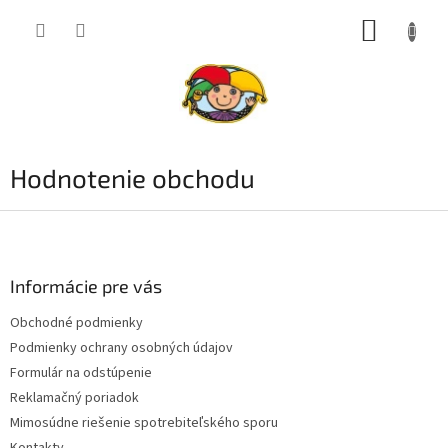
Prejsť
NÁKUP
na
obsah
KOŠÍK
Hodnotenie obchodu
Z
á
p
ä
Informácie pre vás
t
Obchodné podmienky
i
Podmienky ochrany osobných údajov
e
Formulár na odstúpenie
Reklamačný poriadok
Mimosúdne riešenie spotrebiteľského sporu
Kontakty