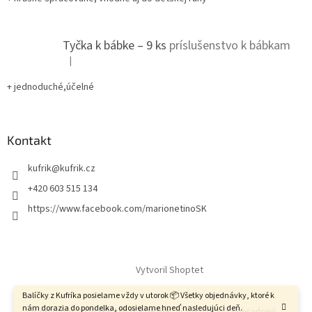
Tyčka k bábke – 9 ks
príslušenstvo k bábkam
|
Hodnotenie produktu je 5 z 5 hviezdičiek.
+ jednoduché,účelné
Kontakt
kufrik
@
kufrik.cz
+420 603 515 134
https://www.facebook.com/marionetinoSK
Vytvoril Shoptet
Balíčky z Kufríka posielame vždy v utorok 📦 Všetky objednávky, ktoré k
nám dorazia do pondelka, odosielame hneď nasledujúci deň.
Copyright 2026
DIVADLO KUFRIK
. Všetky práva vyhradené.