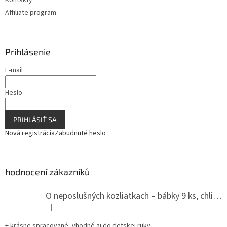
Affiliate program
Prihlásenie
E-mail
Heslo
PRIHLÁSIŤ SA
Nová registrácia
Zabudnuté heslo
hodnocení zákazníků
O neposlušných kozliatkach – bábky 9 ks, chlievik
|
Hodnotenie produktu je 5 z 5 hviezdičiek.
+ krásne spracované, vhodné aj do detskej ruky