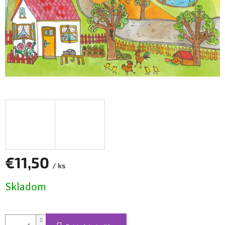
€11,50
/ ks
Jednotková
Skladom
cena: