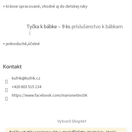
+ krásne spracované, vhodné aj do detskej ruky
Tyčka k bábke – 9 ks
príslušenstvo k bábkam
|
Hodnotenie produktu je 5 z 5 hviezdičiek.
+ jednoduché,účelné
Kontakt
kufrik
@
kufrik.cz
+420 603 515 134
https://www.facebook.com/marionetinoSK
Vytvoril Shoptet