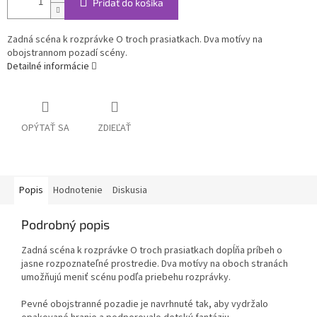
Pridať do košíka
Zadná scéna k rozprávke O troch prasiatkach. Dva motívy na
obojstrannom pozadí scény.
Detailné informácie
OPÝTAŤ SA
ZDIEĽAŤ
Popis
Hodnotenie
Diskusia
Podrobný popis
Zadná scéna k rozprávke O troch prasiatkach dopĺňa príbeh o
jasne rozpoznateľné prostredie. Dva motívy na oboch stranách
umožňujú meniť scénu podľa priebehu rozprávky.
Pevné obojstranné pozadie je navrhnuté tak, aby vydržalo