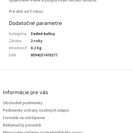
opakované hranie a podporovalo detskú fantáziu.
Pre deti od 3 rokov.
Dodatočné parametre
Kategória
:
Zadné kulisy
Záruka
:
2 roky
Hmotnosť
:
0.2 kg
EAN
:
8594157478277
Z
á
p
ä
Informácie pre vás
t
Obchodné podmienky
i
Podmienky ochrany osobných údajov
e
Formulár na odstúpenie
Reklamačný poriadok
Mimosúdne riešenie spotrebiteľského sporu