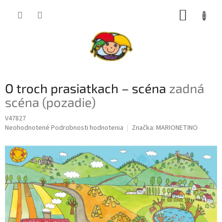
Prejsť
NÁKUP
na
obsah
KOŠÍK
O troch prasiatkach – scéna
zadná
scéna (pozadie)
V47827
Priemerné
Neohodnotené
Podrobnosti hodnotenia
Značka:
MARIONETINO
hodnotenie
produktu
je
0,0
z
5
hviezdičiek.