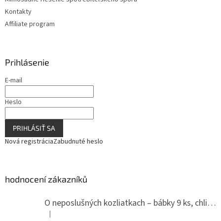
Kontakty
Affiliate program
Prihlásenie
E-mail
Heslo
PRIHLÁSIŤ SA
Nová registrácia
Zabudnuté heslo
hodnocení zákazníků
O neposlušných kozliatkach – bábky 9 ks, chlievik
|
Hodnotenie produktu je 5 z 5 hviezdičiek.