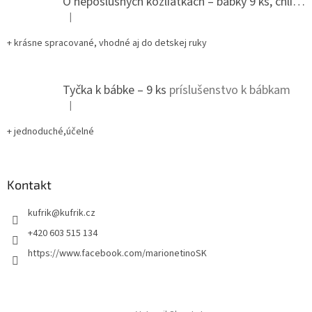
O neposlušných kozliatkach – bábky 9 ks, chlievik
|
Hodnotenie produktu je 5 z 5 hviezdičiek.
+ krásne spracované, vhodné aj do detskej ruky
Tyčka k bábke – 9 ks
príslušenstvo k bábkam
|
Hodnotenie produktu je 5 z 5 hviezdičiek.
+ jednoduché,účelné
Kontakt
kufrik
@
kufrik.cz
+420 603 515 134
https://www.facebook.com/marionetinoSK