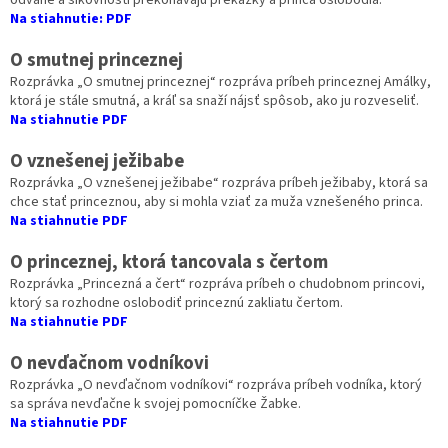
Na stiahnutie: PDF
O smutnej princeznej
Rozprávka „O smutnej princeznej“ rozpráva príbeh princeznej Amálky,
ktorá je stále smutná, a kráľ sa snaží nájsť spôsob, ako ju rozveseliť.
Na stiahnutie PDF
O vznešenej ježibabe
Rozprávka „O vznešenej ježibabe“ rozpráva príbeh ježibaby, ktorá sa
chce stať princeznou, aby si mohla vziať za muža vznešeného princa.
Na stiahnutie PDF
O princeznej, ktorá tancovala s čertom
Rozprávka „Princezná a čert“ rozpráva príbeh o chudobnom princovi,
ktorý sa rozhodne oslobodiť princeznú zakliatu čertom.
Na stiahnutie PDF
O nevďačnom vodníkovi
Rozprávka „O nevďačnom vodníkovi“ rozpráva príbeh vodníka, ktorý
sa správa nevďačne k svojej pomocníčke Žabke.
Na stiahnutie PDF