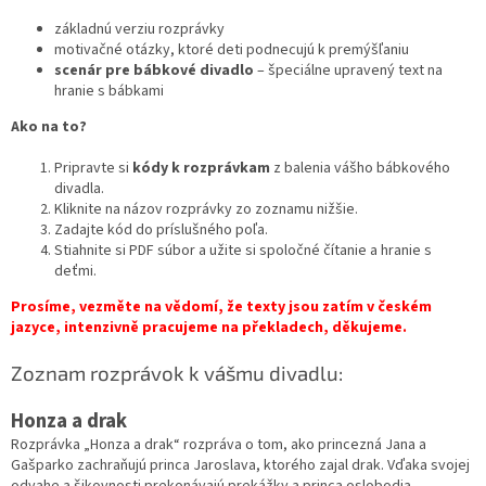
základnú verziu rozprávky
motivačné otázky, ktoré deti podnecujú k premýšľaniu
scenár pre bábkové divadlo
– špeciálne upravený text na
hranie s bábkami
Ako na to?
Pripravte si
kódy k rozprávkam
z balenia vášho bábkového
divadla.
Kliknite na názov rozprávky zo zoznamu nižšie.
Zadajte kód do príslušného poľa.
Stiahnite si PDF súbor a užite si spoločné čítanie a hranie s
deťmi.
Prosíme, vezměte na vědomí, že texty jsou zatím v českém
jazyce, intenzivně pracujeme na překladech, děkujeme.
Zoznam rozprávok k vášmu divadlu:
Honza a drak
Rozprávka „Honza a drak“ rozpráva o tom, ako princezná Jana a
Gašparko zachraňujú princa Jaroslava, ktorého zajal drak. Vďaka svojej
odvahe a šikovnosti prekonávajú prekážky a princa oslobodia.