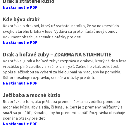
Drak a stratené kúzlo
Na stiahnutie PDF
Kde býva drak?
Rozprávka o drakovi, ktorý už vyrástol natoľko, že sa nezmestí do
svojho starého brloha v lese. Vydáva sa preto hľadať nový domov.
Dokument obsahuje scenár a otázky pre deti.
Na stiahnutie PDF
Drak a boľavé zuby – ZDARMA NA STIAHNUTIE
Rozprávka „Drak a boľavé zuby“ rozpráva o drakovi, ktorý nájde v lese
vrecúško plné cukríkov a začne ich hrýzť. Začne ho však bolieť zub.
Spolu s ježibabou sa vyberú za bielou pani na hrad, aby im pomohla.
Súbor obsahuje rozprávku, scenár a otázky pre deti.
Na stiahnutie PDF
Ježibaba a mocné kúzlo
Rozprávka o tom, ako ježibaba premení čerta na vodníka pomocou
mocného kúzla, aby zistila, či funguje. Čert je z premeny nešťastný a
snaží sa prinútiť ježibabu, aby ho premenila späť. Rozprávka obsahuje
scenár a otázky pre deti.
Na stiahnutie PDF