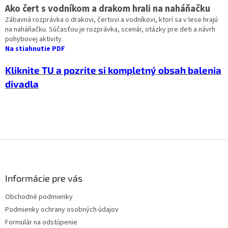
Ako čert s vodníkom a drakom hrali na naháňačku
Zábavná rozprávka o drakovi, čertovi a vodníkovi, ktorí sa v lese hrajú
na naháňačku. Súčasťou je rozprávka, scenár, otázky pre deti a návrh
pohybovej aktivity.
Na stiahnutie PDF
Kliknite TU a pozrite si kompletný obsah balenia
divadla
Z
á
p
ä
Informácie pre vás
t
Obchodné podmienky
i
Podmienky ochrany osobných údajov
e
Formulár na odstúpenie