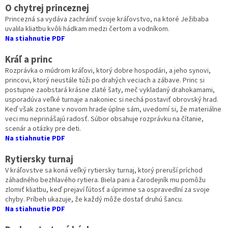
O chytrej princeznej
Princezná sa vydáva zachrániť svoje kráľovstvo, na ktoré Ježibaba
uvalila kliatbu kvôli hádkam medzi čertom a vodníkom.
Na stiahnutie PDF
Kráľ a princ
Rozprávka o múdrom kráľovi, ktorý dobre hospodári, a jeho synovi,
princovi, ktorý neustále túži po drahých veciach a zábave. Princ si
postupne zaobstará krásne zlaté šaty, meč vykladaný drahokamami,
usporadúva veľké turnaje a nakoniec si nechá postaviť obrovský hrad.
Keď však zostane v novom hrade úplne sám, uvedomí si, že materiálne
veci mu neprinášajú radosť. Súbor obsahuje rozprávku na čítanie,
scenár a otázky pre deti.
Na stiahnutie PDF
Rytiersky turnaj
V kráľovstve sa koná veľký rytiersky turnaj, ktorý preruší príchod
záhadného bezhlavého rytiera. Biela pani a čarodejník mu pomôžu
zlomiť kliatbu, keď prejaví ľútosť a úprimne sa ospravedlní za svoje
chyby. Príbeh ukazuje, že každý môže dostať druhú šancu.
Na stiahnutie PDF