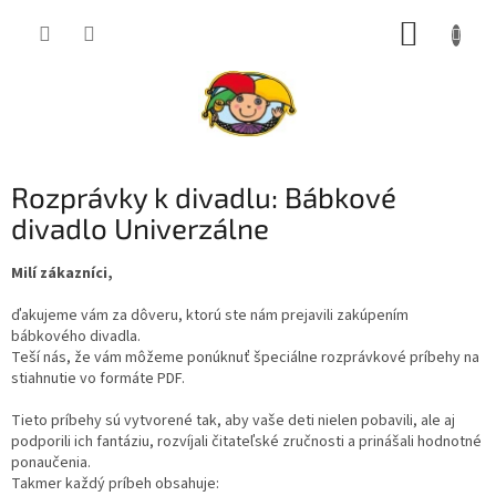
Prejsť
NÁKUP
na
obsah
KOŠÍK
Rozprávky k divadlu: Bábkové
divadlo Univerzálne
Milí zákazníci,
ďakujeme vám za dôveru, ktorú ste nám prejavili zakúpením
bábkového divadla.
Teší nás, že vám môžeme ponúknuť špeciálne rozprávkové príbehy na
stiahnutie vo formáte PDF.
Tieto príbehy sú vytvorené tak, aby vaše deti nielen pobavili, ale aj
podporili ich fantáziu, rozvíjali čitateľské zručnosti a prinášali hodnotné
ponaučenia.
Takmer každý príbeh obsahuje: