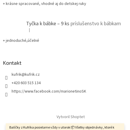
+ krásne spracované, vhodné aj do detskej ruky
Tyčka k bábke – 9 ks
príslušenstvo k bábkam
|
Hodnotenie produktu je 5 z 5 hviezdičiek.
+ jednoduché,účelné
Kontakt
kufrik
@
kufrik.cz
+420 603 515 134
https://www.facebook.com/marionetinoSK
Vytvoril Shoptet
Balíčky z Kufríka posielame vždy v utorok 📦 Všetky objednávky, ktoré k