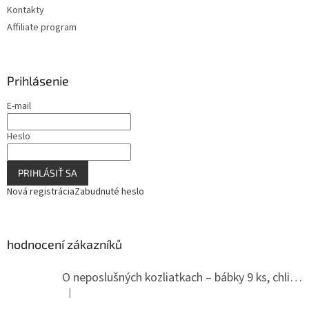
Kontakty
Affiliate program
Prihlásenie
E-mail
Heslo
PRIHLÁSIŤ SA
Nová registrácia
Zabudnuté heslo
hodnocení zákazníků
O neposlušných kozliatkach – bábky 9 ks, chlievik
|
Hodnotenie produktu je 5 z 5 hviezdičiek.