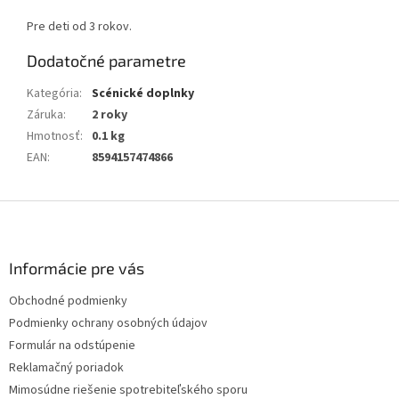
Pre deti od 3 rokov.
Dodatočné parametre
Kategória
:
Scénické doplnky
Záruka
:
2 roky
Hmotnosť
:
0.1 kg
EAN
:
8594157474866
Z
á
p
ä
Informácie pre vás
t
Obchodné podmienky
i
Podmienky ochrany osobných údajov
e
Formulár na odstúpenie
Reklamačný poriadok
Mimosúdne riešenie spotrebiteľského sporu