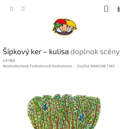
Prejsť
NÁKUP
na
obsah
KOŠÍK
Šípkový ker – kulisa
doplnok scény
V47486
Priemerné
Neohodnotené
Podrobnosti hodnotenia
Značka:
MARIONETINO
hodnotenie
produktu
je
0,0
z
5
hviezdičiek.