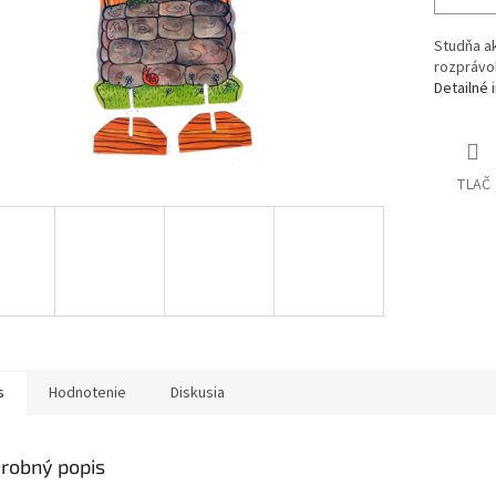
Studňa a
rozprávo
Detailné 
TLAČ
s
Hodnotenie
Diskusia
robný popis