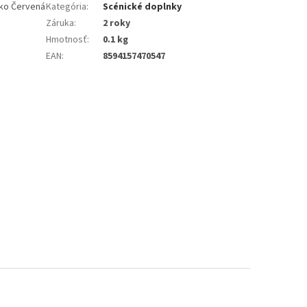
ako Červená
Kategória
:
Scénické doplnky
Záruka
:
2 roky
Hmotnosť
:
0.1 kg
EAN
:
8594157470547