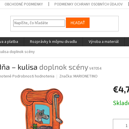
OBCHODNÉ PODMIENKY
PODMIENKY OCHRANY OSOBNÝCH ÚDAJOV
HĽADAŤ
a a platba
Rozprávky k môjmu divadlu
Výroba a materiál
kulisa
doplnok scény
ňa – kulisa
doplnok scény
V47054
né
notené
Podrobnosti hodnotenia
Značka:
MARIONETINO
nie
€4,
u
Jednotk
Skla
cena:
iek.