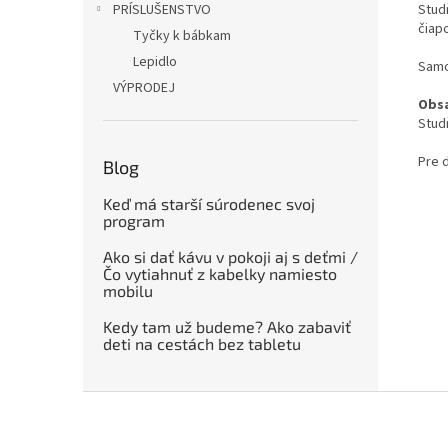
Stud
PRÍSLUŠENSTVO
čiap
Tyčky k bábkam
Lepidlo
Samo
VÝPRODEJ
Obsa
Stud
Pre d
Blog
Keď má starší súrodenec svoj
program
Ako si dať kávu v pokoji aj s deťmi /
Čo vytiahnuť z kabelky namiesto
mobilu
Kedy tam už budeme? Ako zabaviť
deti na cestách bez tabletu
Z
á
p