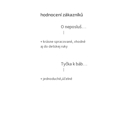
hodnocení zákazníků
O neposlušných kozliatkach – bábky 9 ks, chlievik
|
Hodnotenie produktu je 5 z 5 hviez
+ krásne spracované, vhodné
aj do detskej ruky
Tyčka k bábke – 9 ks
prísluš
|
Hodnotenie produktu je 5 z 5 hviez
+ jednoduché,účelné