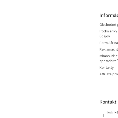
ä
t
Informác
i
e
Obchodné 
Podmienky 
údajov
Formulár n
Reklamačný
Mimosúdne 
spotrebite
Kontakty
Affiliate p
Kontakt
kufrik