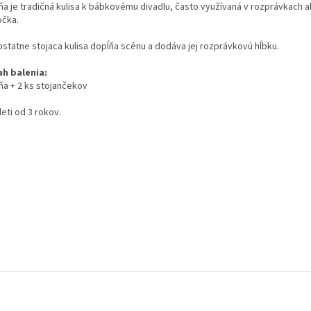
ňa je tradičná kulisa k bábkovému divadlu, často využívaná v rozprávkach 
očka.
statne stojaca kulisa dopĺňa scénu a dodáva jej rozprávkovú hĺbku.
h balenia:
ňa + 2 ks stojančekov
eti od 3 rokov.