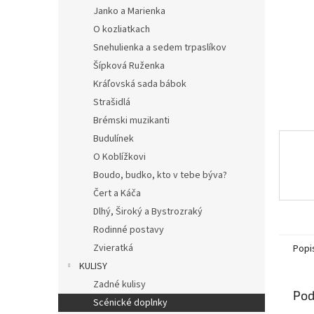
Janko a Marienka
O kozliatkach
Snehulienka a sedem trpaslíkov
Šípková Ruženka
Kráľovská sada bábok
Strašidlá
Brémski muzikanti
Budulínek
O Koblížkovi
Boudo, budko, kto v tebe býva?
Čert a Káča
Dlhý, Široký a Bystrozraký
Rodinné postavy
Zvieratká
Popi
KULISY
Zadné kulisy
Pod
Scénické doplnky