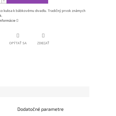
ko kulisa k bábkovému divadlu. Tradičný prvok známych
k.
informácie
OPÝTAŤ SA
ZDIEĽAŤ
Dodatočné parametre