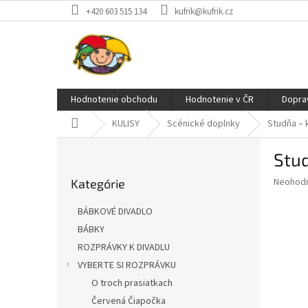
Prejsť
+420 603 515 134
kufrik@kufrik.cz
na
obsah
Hodnotenie obchodu
Hodnotenie v ČR
Doprav
Domov
KULISY
Scénické doplnky
Studňa – 
B
Stud
o
Preskočiť
č
Priemer
Neohod
Kategórie
kategórie
n
hodnote
ý
produkt
BÁBKOVÉ DIVADLO
p
je
BÁBKY
0,0
a
z
ROZPRÁVKY K DIVADLU
n
5
e
VYBERTE SI ROZPRÁVKU
hviezdič
l
O troch prasiatkach
Červená Čiapočka