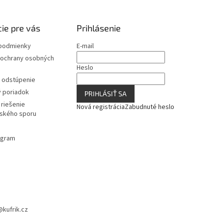
ie pre vás
Prihlásenie
podmienky
E-mail
ochrany osobných
Heslo
a odstúpenie
 poriadok
PRIHLÁSIŤ SA
riešenie
Nová registrácia
Zabudnuté heslo
ľského sporu
rogram
@
kufrik.cz