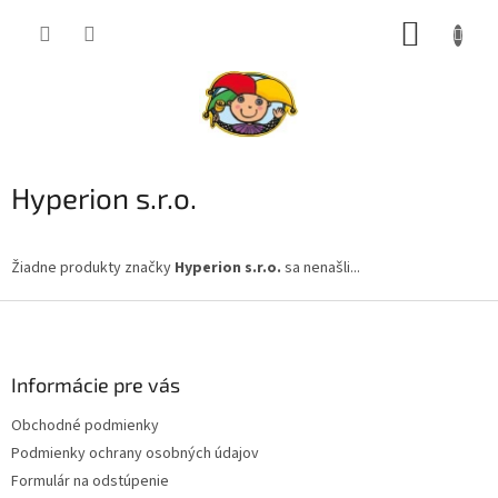
Prejsť
NÁKUP
na
obsah
KOŠÍK
Hyperion s.r.o.
Žiadne produkty značky
Hyperion s.r.o.
sa nenašli...
Z
á
p
ä
Informácie pre vás
t
Obchodné podmienky
i
Podmienky ochrany osobných údajov
e
Formulár na odstúpenie