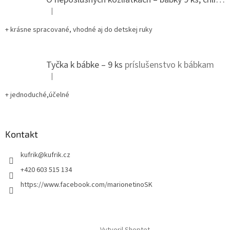
|
Hodnotenie produktu je 5 z 5 hviezdičiek.
+ krásne spracované, vhodné aj do detskej ruky
Tyčka k bábke – 9 ks
príslušenstvo k bábkam
|
Hodnotenie produktu je 5 z 5 hviezdičiek.
+ jednoduché,účelné
Kontakt
kufrik
@
kufrik.cz
+420 603 515 134
https://www.facebook.com/marionetinoSK