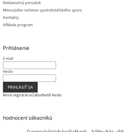
Reklamačný poriadok
Mimosúdne riešenie spotrebiteľského sporu
Kontakty
Affiliate program
Prihlásenie
E-mail
Heslo
PRIHLÁSIŤ SA
Nová registrácia
Zabudnuté heslo
hodnocení zákazníků
O neposlušných kozliatkach – bábky 9 ks, chlievik