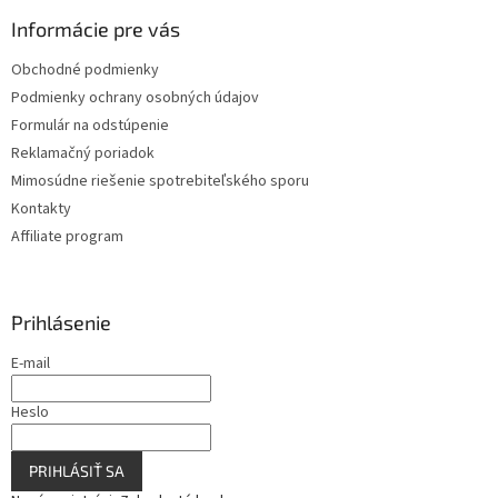
p
ä
Informácie pre vás
t
Obchodné podmienky
i
Podmienky ochrany osobných údajov
e
Formulár na odstúpenie
Reklamačný poriadok
Mimosúdne riešenie spotrebiteľského sporu
Kontakty
Affiliate program
Prihlásenie
E-mail
Heslo
PRIHLÁSIŤ SA