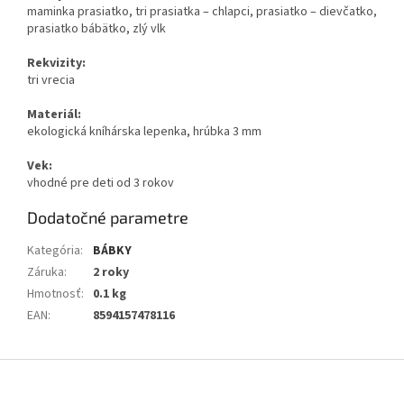
maminka prasiatko, tri prasiatka – chlapci, prasiatko – dievčatko,
prasiatko bábätko, zlý vlk
Rekvizity:
tri vrecia
Materiál:
ekologická kníhárska lepenka, hrúbka 3 mm
Vek:
vhodné pre deti od 3 rokov
Dodatočné parametre
Kategória
:
BÁBKY
Záruka
:
2 roky
Hmotnosť
:
0.1 kg
EAN
:
8594157478116
Z
á