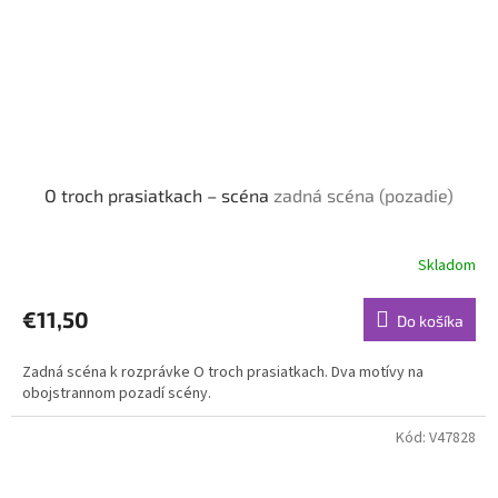
O troch prasiatkach – scéna
zadná scéna (pozadie)
Skladom
€11,50
Do košíka
Zadná scéna k rozprávke O troch prasiatkach. Dva motívy na
obojstrannom pozadí scény.
Kód:
V47828