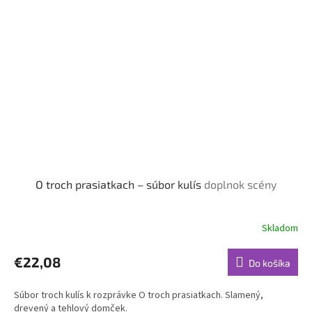
O troch prasiatkach – súbor kulís
doplnok scény
Skladom
€22,08
Do košíka
Súbor troch kulís k rozprávke O troch prasiatkach. Slamený,
drevený a tehlový domček.