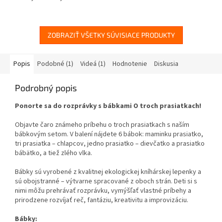
ZOBRAZIŤ VŠETKY SÚVISIACE PRODUKTY
Popis
Podobné (1)
Videá (1)
Hodnotenie
Diskusia
Podrobný popis
Ponorte sa do rozprávky s bábkami O troch prasiatkach!
Objavte čaro známeho príbehu o troch prasiatkach s naším
bábkovým setom. V balení nájdete 6 bábok: maminku prasiatko,
tri prasiatka – chlapcov, jedno prasiatko – dievčatko a prasiatko
bábätko, a tiež zlého vlka.
Bábky sú vyrobené z kvalitnej ekologickej kníhárskej lepenky a
sú obojstranné – výtvarne spracované z oboch strán. Deti si s
nimi môžu prehrávať rozprávku, vymýšľať vlastné príbehy a
prirodzene rozvíjať reč, fantáziu, kreativitu a improvizáciu.
Bábky: