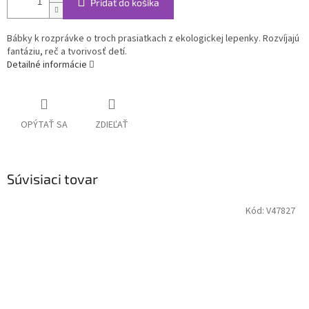
Pridať do košíka
Bábky k rozprávke o troch prasiatkach z ekologickej lepenky. Rozvíjajú
fantáziu, reč a tvorivosť detí.
Detailné informácie
OPÝTAŤ SA
ZDIEĽAŤ
Súvisiaci tovar
Kód:
V47827