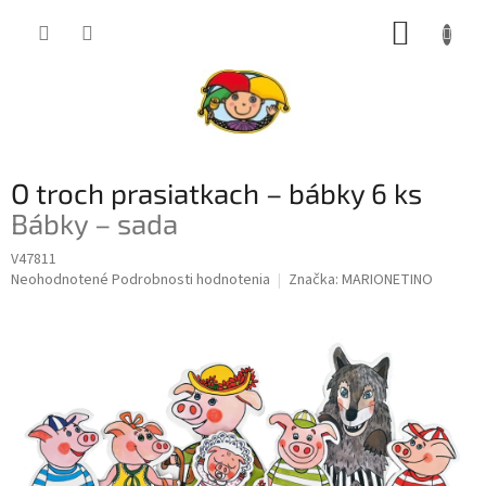
Prejsť
NÁKUP
na
obsah
KOŠÍK
O troch prasiatkach – bábky 6 ks
Bábky – sada
V47811
Priemerné
Neohodnotené
Podrobnosti hodnotenia
Značka:
MARIONETINO
hodnotenie
produktu
je
0,0
z
5
hviezdičiek.