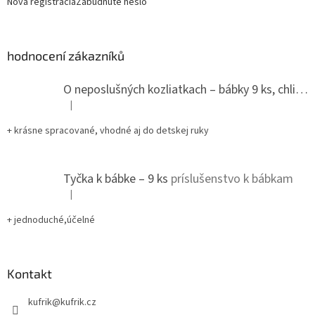
Nová registrácia
Zabudnuté heslo
hodnocení zákazníků
O neposlušných kozliatkach – bábky 9 ks, chlievik
|
Hodnotenie produktu je 5 z 5 hviezdičiek.
+ krásne spracované, vhodné aj do detskej ruky
Tyčka k bábke – 9 ks
príslušenstvo k bábkam
|
Hodnotenie produktu je 5 z 5 hviezdičiek.
+ jednoduché,účelné
Kontakt
kufrik
@
kufrik.cz