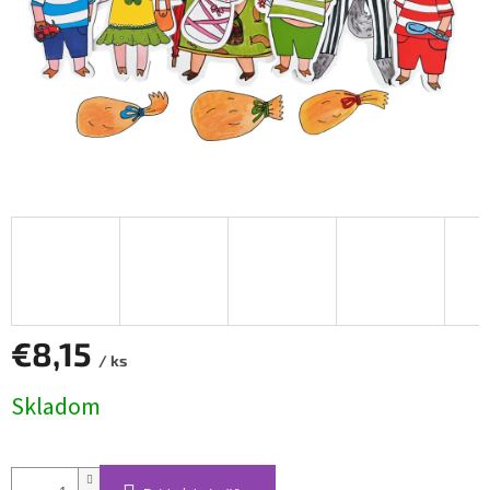
€8,15
/ ks
Jednotková
Skladom
cena: